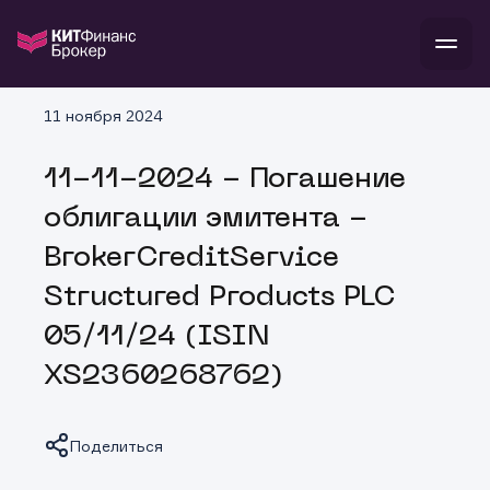
В
11 ноября 2024
Войти
Стать клиентом
Л
11-11-2024 - Погашение
В
В
В
инвестиции
облигации эмитента -
банкам и компаниям
о компании
BrokerCreditService
поддержка
и
о 
п
тарифы
Structured Products PLC
с 
н
и
г
к
т
05/11/24 (ISIN
ан
ка
н
и
п
ба
XS2360268762)
м
у
во
до
р
о
д
Поделиться