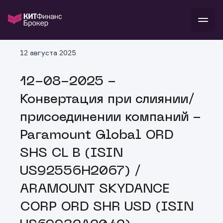
В
12 августа 2025
Войти
Стать клиентом
Л
12-08-2025 -
В
В
В
инвестиции
Конвертация при слиянии/
банкам и компаниям
о компании
присоединении компаний -
поддержка
и
о 
п
тарифы
Paramount Global ORD
с 
н
и
г
к
т
SHS CL B (ISIN
ан
ка
н
и
п
ба
US92556H2067) /
м
у
во
до
р
ARAMOUNT SKYDANCE
о
д
CORP ORD SHR USD (ISIN