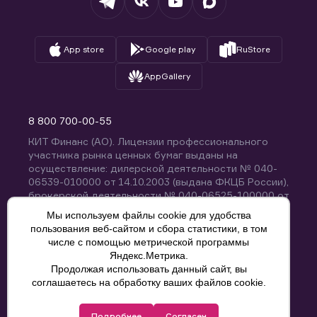
App store
Google play
RuStore
AppGallery
8 800 700-00-55
КИТ Финанс (АО). Лицензии профессионального
участника рынка ценных бумаг выданы на
осуществление: дилерской деятельности № 040-
06539-010000 от 14.10.2003 (выдана ФКЦБ России),
брокерской деятельности № 040-06525-100000 от
14.10.2003 (выдана ФКЦБ России), деятельности по
Мы используем файлы cookie для удобства
управлению ценными бумагами № 040-13670-
пользования веб-сайтом и сбора статистики, в том
001000 от 26.04.2012 (выдана ФСФР России),
числе с помощью метрической программы
депозитарной деятельности № 040-06467-000100
Яндекс.Метрика.
от 03.10.2003 (выдана ФКЦБ России). Без
Продолжая использовать данный сайт, вы
ограничения срока действия.
8 800 700-00-55
соглашаетесь на обработку ваших файлов cookie.
Политика конфиденциальности
Подробнее
Согласен