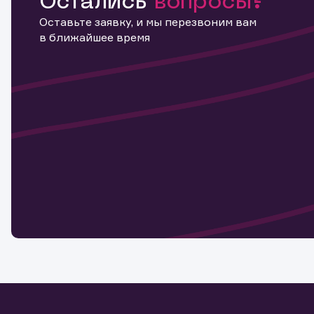
Остались
вопросы?
Оставьте заявку, и мы перезвоним вам
в ближайшее время
Информ
актива
Наст
Обр
Обр
Заяв
для 
мате
Спасибо
бума
Ваше об
Спасибо!
ближайш
указ
може
Скачат