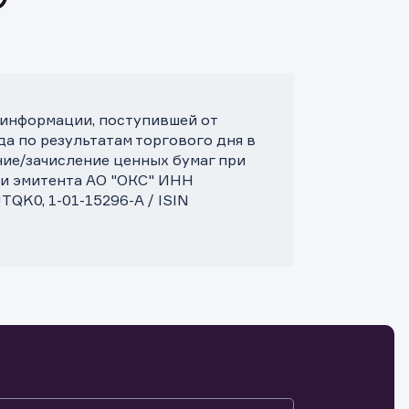
 информации, поступившей от
да по результатам торгового дня в
ие/зачисление ценных бумаг при
и эмитента АО "ОКС" ИНН
TQK0, 1-01-15296-A / ISIN