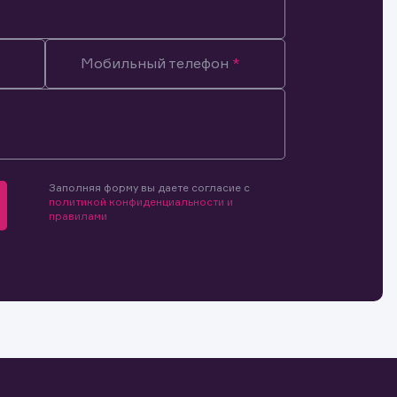
Мобильный телефон
мочиями
и.
й и
о ценным
ранение
и.
Заполняя форму вы даете согласие с
политикой конфиденциальности и
правилами