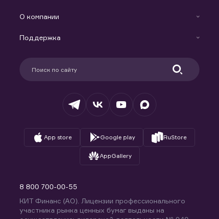
Готовые решения
Индивидуальный Инвестиционный Счет
О компании
Маржинальное кредитование
Новости
Доверительное управление капиталом
Поддержка
Контакты
Карьера в компании
Поддержка
Партнерам
Информация для клиентов
Удостоверяющий центр
Техническая поддержка
Раскрытие обязательной информации
Налогообложение
Депозитарий
База знаний
Вопросы и ответы
App store
Google play
RuStore
AppGallery
8 800 700-00-55
КИТ Финанс (АО). Лицензии профессионального
участника рынка ценных бумаг выданы на