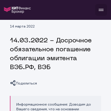
В
14 марта 2022
Войти
Стать клиентом
Л
14.03.2022 - Досрочное
В
В
В
инвестиции
обязательное погашение
банкам и компаниям
о компании
облигации эмитента
поддержка
и
о 
п
тарифы
ВЭБ.РФ, ВЭБ
с 
н
и
г
к
т
ан
ка
н
и
п
ба
Поделиться
м
у
во
до
р
о
д
Информационное сообщение: Доводим до
Копировать ссылку
Вашего сведения, что на основании