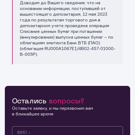
Доводим до Вашего сведения, что на
Копировать ссылку
основании информации, поступившей от
вышестоящего депозитария, 12 мая 2023
года по результатам торгового дня в
депозитарном учете проведена операция
Списание ценных бумаг при погашении
(аннулировании) выпуска ценных бумаг – по
облигациям эмитента Банк ВТБ (ПАО)
(облигация RU000A1067E1/4B02-457-01000-
B-005P).
Остались
вопросы?
Оставьте заявку, и мы перезвоним вам
в ближайшее время
ФИО