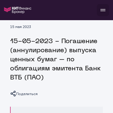
В
15 мая 2023
Войти
Стать клиентом
Л
15-05-2023 - Погашение
В
В
В
инвестиции
(аннулирование) выпуска
банкам и компаниям
о компании
ценных бумаг – по
поддержка
и
о 
п
тарифы
облигациям эмитента Банк
с 
н
и
г
к
т
ВТБ (ПАО)
ан
ка
н
и
п
ба
м
у
во
до
р
Поделиться
о
д