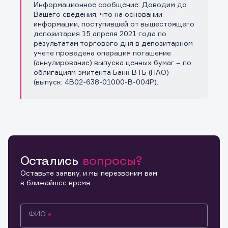
Информационное сообщение: Доводим до
Копировать ссылку
Вашего сведения, что на основании
информации, поступившей от вышестоящего
депозитария 15 апреля 2021 года по
результатам торгового дня в депозитарном
учете проведена операция погашение
(аннулирование) выпуска ценных бумаг – по
облигациям эмитента Банк ВТБ (ПАО)
(выпуск: 4B02-638-01000-B-004P).
Остались
вопросы?
Оставьте заявку, и мы перезвоним вам
в ближайшее время
ФИО