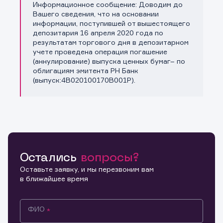
Информационное сообщение: Доводим до
Копировать ссылку
Вашего сведения, что на основании
информации, поступившей от вышестоящего
депозитария 16 апреля 2020 года по
результатам торгового дня в депозитарном
учете проведена операция погашение
(аннулирование) выпуска ценных бумаг– по
облигациям эмитента РН Банк
(выпуск:4B020100170B001P).
Остались
вопросы?
Оставьте заявку, и мы перезвоним вам
в ближайшее время
ФИО