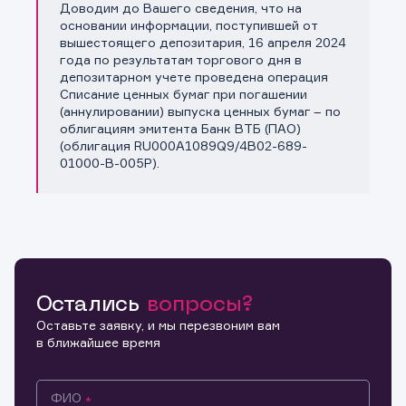
Доводим до Вашего сведения, что на
Копировать ссылку
основании информации, поступившей от
вышестоящего депозитария, 16 апреля 2024
года по результатам торгового дня в
депозитарном учете проведена операция
Списание ценных бумаг при погашении
(аннулировании) выпуска ценных бумаг – по
облигациям эмитента Банк ВТБ (ПАО)
(облигация RU000A1089Q9/4B02-689-
01000-B-005P).
Остались
вопросы?
Оставьте заявку, и мы перезвоним вам
в ближайшее время
ФИО