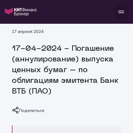
В
17 апреля 2024
Войти
Стать клиентом
Л
17-04-2024 - Погашение
В
В
В
инвестиции
(аннулирование) выпуска
банкам и компаниям
о компании
ценных бумаг – по
поддержка
и
о 
п
тарифы
облигациям эмитента Банк
с 
н
и
г
к
т
ВТБ (ПАО)
ан
ка
н
и
п
ба
м
у
во
до
р
Поделиться
о
д