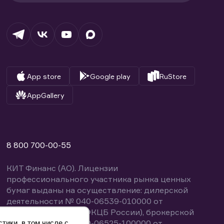
App store
Google play
RuStore
AppGallery
8 800 700-00-55
КИТ Финанс (АО). Лицензии
профессионального участника рынка ценных
бумаг выданы на осуществление: дилерской
деятельности № 040-06539-010000 от
14.10.2003 (выдана ФКЦБ России), брокерской
деятельности № 040-06525-100000 от
тики, в том числе с