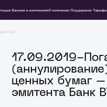
тиции
Банкам и компаниям
О компании
Поддержка
Тарифы
ции с ЦБ
Полезные ссылки
Полезные ссылки
Документы
Документы
QUIK
Вопросы и ответы
Реквизиты
17.09.2019-Пог
(аннулирование
ценных бумаг –
эмитента Банк 