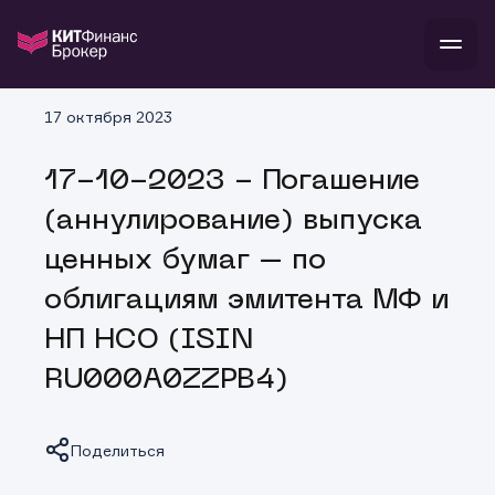
В
17 октября 2023
Войти
Стать клиентом
Л
17-10-2023 - Погашение
В
В
В
инвестиции
(аннулирование) выпуска
банкам и компаниям
о компании
ценных бумаг – по
поддержка
и
о 
п
тарифы
облигациям эмитента МФ и
с 
н
и
г
к
т
НП НСО (ISIN
ан
ка
н
и
п
ба
RU000A0ZZPB4)
м
у
во
до
р
о
д
Поделиться