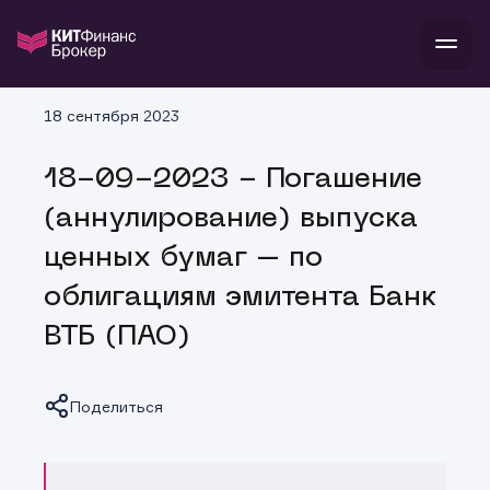
В
18 сентября 2023
Войти
Стать клиентом
Л
18-09-2023 - Погашение
В
В
В
инвестиции
(аннулирование) выпуска
банкам и компаниям
о компании
ценных бумаг – по
поддержка
и
о 
п
тарифы
облигациям эмитента Банк
с 
н
и
г
к
т
ВТБ (ПАО)
ан
ка
н
и
п
ба
м
у
во
до
р
Поделиться
о
д