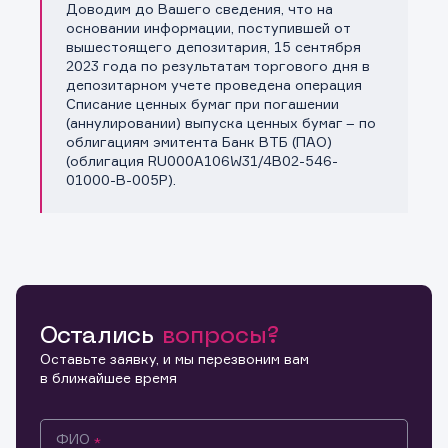
Доводим до Вашего сведения, что на
Копировать ссылку
основании информации, поступившей от
вышестоящего депозитария, 15 сентября
2023 года по результатам торгового дня в
депозитарном учете проведена операция
Списание ценных бумаг при погашении
(аннулировании) выпуска ценных бумаг – по
облигациям эмитента Банк ВТБ (ПАО)
(облигация RU000A106W31/4B02-546-
01000-B-005P).
Остались
вопросы?
Оставьте заявку, и мы перезвоним вам
в ближайшее время
ФИО