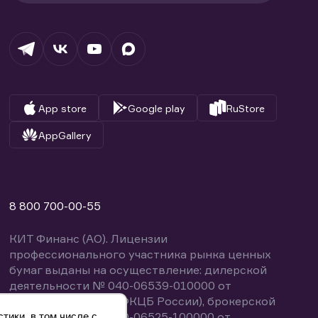
App store
Google play
RuStore
AppGallery
8 800 700-00-55
КИТ Финанс (АО). Лицензии
профессионального участника рынка ценных
бумаг выданы на осуществление: дилерской
деятельности № 040-06539-010000 от
14.10.2003 (выдана ФКЦБ России), брокерской
деятельности № 040-06525-100000 от
тики, в том числе с