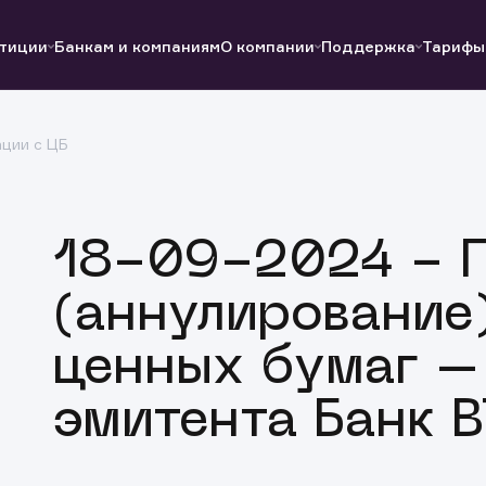
тиции
Банкам и компаниям
О компании
Поддержка
Тарифы
ции с ЦБ
Полезные ссылки
Полезные ссылки
Документы
Документы
QUIK
Вопросы и ответы
Реквизиты
18-09-2024 - 
(аннулирование
ценных бумаг –
эмитента Банк 