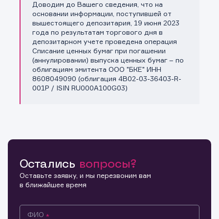
Доводим до Вашего сведения, что на
Копировать ссылку
основании информации, поступившей от
вышестоящего депозитария, 19 июня 2023
года по результатам торгового дня в
депозитарном учете проведена операция
Списание ценных бумаг при погашении
(аннулировании) выпуска ценных бумаг – по
облигациям эмитента ООО "БКЕ" ИНН
8608049090 (облигация 4B02-03-36403-R-
001P / ISIN RU000A100G03)
Остались
вопросы?
Оставьте заявку, и мы перезвоним вам
в ближайшее время
ФИО