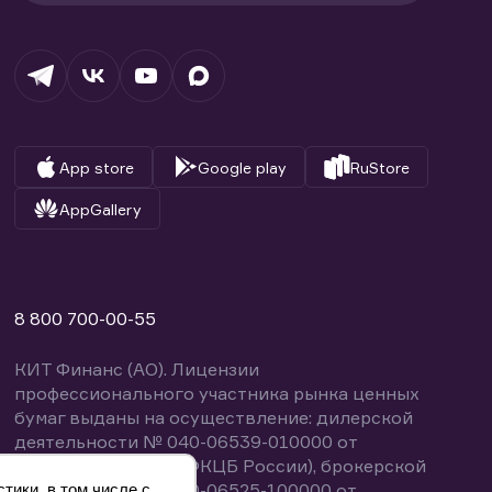
App store
Google play
RuStore
AppGallery
8 800 700-00-55
КИТ Финанс (АО). Лицензии
профессионального участника рынка ценных
бумаг выданы на осуществление: дилерской
деятельности № 040-06539-010000 от
14.10.2003 (выдана ФКЦБ России), брокерской
деятельности № 040-06525-100000 от
тики, в том числе с