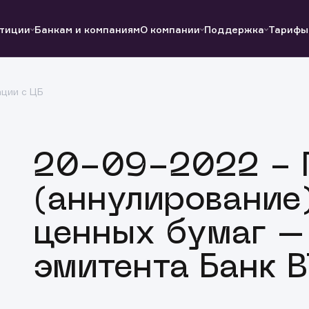
тиции
Банкам и компаниям
О компании
Поддержка
Тарифы
ции с ЦБ
Полезные ссылки
Полезные ссылки
Документы
Документы
QUIK
Вопросы и ответы
Реквизиты
20-09-2022 - 
(аннулирование
ценных бумаг –
эмитента Банк 