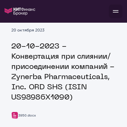
В
20 октября 2023
Войти
Стать клиентом
Л
20-10-2023 -
В
В
В
инвестиции
Конвертация при слиянии/
банкам и компаниям
о компании
присоединении компаний -
поддержка
и
о 
п
тарифы
Zynerba Pharmaceuticals,
с 
н
и
г
к
т
Inc. ORD SHS (ISIN
ан
ка
н
и
п
ба
US98986X1090)
м
у
во
до
р
о
д
3950.docx