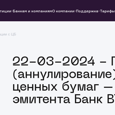
тиции
Банкам и компаниям
О компании
Поддержка
Тарифы
ции с ЦБ
Полезные ссылки
Полезные ссылки
Документы
Документы
QUIK
Вопросы и ответы
Реквизиты
22-03-2024 - 
(аннулирование
ценных бумаг –
эмитента Банк 