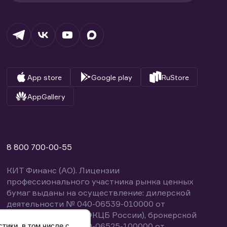
App store
Google play
RuStore
AppGallery
8 800 700-00-55
КИТ Финанс (АО). Лицензии
профессионального участника рынка ценных
бумаг выданы на осуществление: дилерской
деятельности № 040-06539-010000 от
14.10.2003 (выдана ФКЦБ России), брокерской
деятельности № 040-06525-100000 от
тики, в том числе с