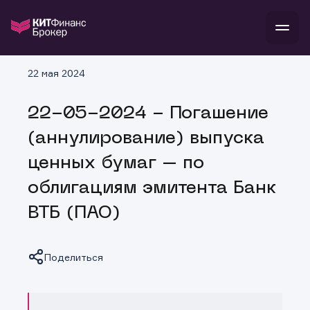
В
22 мая 2024
Войти
Стать клиентом
Л
22-05-2024 - Погашение
В
В
В
инвестиции
(аннулирование) выпуска
банкам и компаниям
о компании
ценных бумаг – по
поддержка
и
о 
п
тарифы
облигациям эмитента Банк
с 
н
и
г
к
т
ВТБ (ПАО)
ан
ка
н
и
п
ба
м
у
во
до
р
Поделиться
о
д