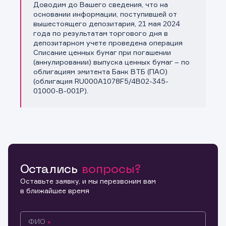
Доводим до Вашего сведения, что на
Копировать ссылку
основании информации, поступившей от
вышестоящего депозитария, 21 мая 2024
года по результатам торгового дня в
депозитарном учете проведена операция
Списание ценных бумаг при погашении
(аннулировании) выпуска ценных бумаг – по
облигациям эмитента Банк ВТБ (ПАО)
(облигация RU000A1078F5/4B02-345-
01000-B-001P).
Остались
вопросы?
Оставьте заявку, и мы перезвоним вам
в ближайшее время
ФИО