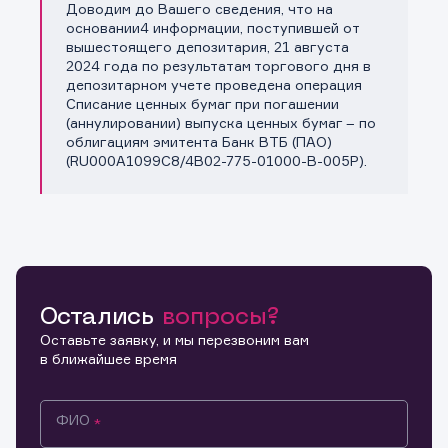
Доводим до Вашего сведения, что на
Копировать ссылку
основании4 информации, поступившей от
вышестоящего депозитария, 21 августа
2024 года по результатам торгового дня в
депозитарном учете проведена операция
Списание ценных бумаг при погашении
(аннулировании) выпуска ценных бумаг – по
облигациям эмитента Банк ВТБ (ПАО)
(RU000A1099C8/4B02-775-01000-B-005P).
Остались
вопросы?
Оставьте заявку, и мы перезвоним вам
в ближайшее время
ФИО