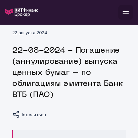
В
22 августа 2024
Войти
Стать клиентом
Л
22-08-2024 - Погашение
В
В
В
инвестиции
(аннулирование) выпуска
банкам и компаниям
о компании
ценных бумаг – по
поддержка
и
о 
п
тарифы
облигациям эмитента Банк
с 
н
и
г
к
т
ВТБ (ПАО)
ан
ка
н
и
п
ба
м
у
во
до
р
Поделиться
о
д