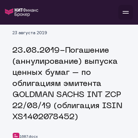
В
23 августа 2019
Войти
Стать клиентом
Л
23.08.2019-Погашение
В
В
В
инвестиции
(аннулирование) выпуска
банкам и компаниям
о компании
ценных бумаг – по
поддержка
и
о 
п
тарифы
облигациям эмитента
с 
н
и
г
к
т
GOLDMAN SACHS INT ZCP
ан
ка
н
и
п
ба
22/08/19 (облигация ISIN
м
у
во
до
р
XS1402078452)
о
д
1687.docx