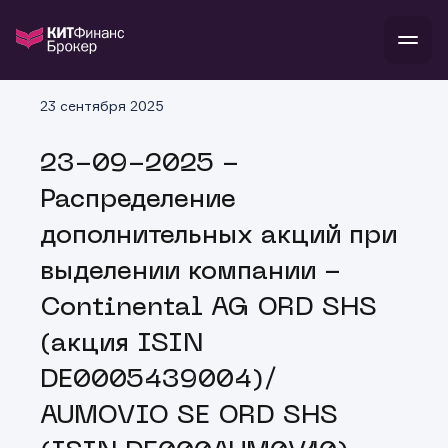
В
23 сентября 2025
Войти
Стать клиентом
Л
23-09-2025 -
В
В
В
инвестиции
Распределение
банкам и компаниям
о компании
дополнительных акций при
поддержка
и
о 
п
тарифы
выделении компании -
с 
н
и
г
к
т
Continental AG ORD SHS
ан
ка
н
и
п
ба
(акция ISIN
м
у
во
до
р
DE0005439004)/
о
д
AUMOVIO SE ORD SHS