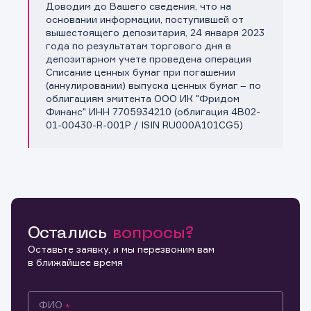
Доводим до Вашего сведения, что на
Копировать ссылку
основании информации, поступившей от
вышестоящего депозитария, 24 января 2023
года по результатам торгового дня в
депозитарном учете проведена операция
Списание ценных бумаг при погашении
(аннулировании) выпуска ценных бумаг – по
облигациям эмитента ООО ИК "Фридом
Финанс" ИНН 7705934210 (облигация 4B02-
01-00430-R-001P / ISIN RU000A101CG5)
Остались
вопросы?
Оставьте заявку, и мы перезвоним вам
в ближайшее время
ФИО