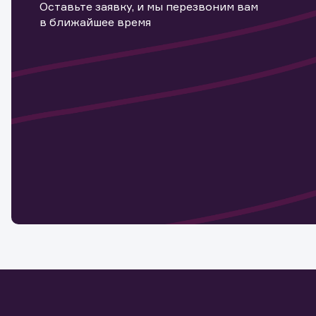
Оставьте заявку, и мы перезвоним вам
в ближайшее время
Информ
актива
Наст
Обр
Обр
Заяв
для 
мате
Спасибо
бума
Ваше об
Спасибо!
ближайш
указ
може
Скачат