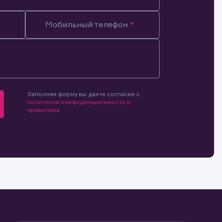
Мобильный телефон
мочиями
и.
й и
о ценным
ранение
Заполняя форму вы даете согласие с
и.
политикой конфиденциальности и
правилами