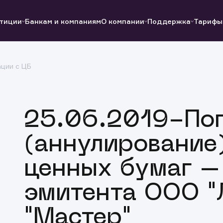
тиции
Банкам и компаниям
О компании
Поддержка
Тарифы
ции с ЦБ
Полезные ссылки
Полезные ссылки
Документы
Документы
QUIK
Вопросы и ответы
Реквизиты
25.06.2019-По
(аннулирование
ценных бумаг –
эмитента OOO 
"Мастер"