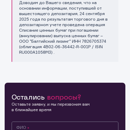
Доводим до Вашего сведения, что на
Копировать ссылку
основании информации, поступившей от
вышестоящего депозитария, 24 сентября
2025 года по результатам торгового дня в
депозитарном учете проведена операция
Списание ценных бумаг при погашении
(аннулировании) выпуска ценных бумаг –
ООО "Балтийский лизинг" ИНН 7826705374
(облигация 4B02-06-36442-R-001P / ISIN
RU000A1058M3) .
Остались
вопросы?
Оставьте заявку, и мы перезвоним вам
в ближайшее время
ФИО