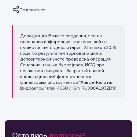
Поделиться
Доводим до Вашего сведения, что на
Копировать ссылку
основании информации, поступившей от
вышестоящего депозитария, 23 января 2026
года по результатам торгового дня в
депозитарном учете проведена операция
Списание ценных бумаг (паев, ИСУ) при
погашении выпуска - Закрытый паевой
инвестиционный фонд рыночных
финансовых инструментов "Альфа-Капитал
Видеоигры" (пай 4668 / ISIN RU000A103ZD9)
Остались
вопросы?