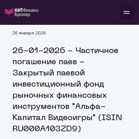
В
26 января 2026
Войти
Стать клиентом
Л
26-01-2026 - Частичное
В
В
В
инвестиции
погашение паев -
банкам и компаниям
о компании
Закрытый паевой
поддержка
и
о 
п
тарифы
инвестиционный фонд
с 
н
и
г
к
т
рыночных финансовых
ан
ка
н
и
п
ба
инструментов "Альфа-
м
у
во
до
р
Капитал Видеоигры" (ISIN
о
д
RU000A103ZD9)