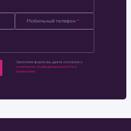
Мобильный телефон
мочиями
и.
й и
о ценным
ранение
и.
Заполняя форму вы даете согласие с
политикой конфиденциальности и
правилами