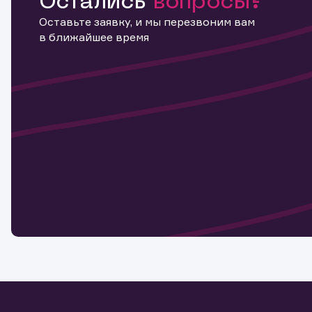
Остались
вопросы?
Оставьте заявку, и мы перезвоним вам
в ближайшее время
Информ
актива
Наст
Обр
Обр
Заяв
для 
мате
Спасибо
бума
Ваше об
Спасибо!
ближайш
указ
може
Скачат