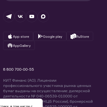
App store
Google play
RuStore
AppGallery
8 800 700-00-55
КИТ Финанс (АО). Лицензии
профессионального участника рынка ценных
бумаг выданы на осуществление: дилерской
деятельности № 040-06539-010000 от
14.10.2003 (выдана ФКЦБ России), брокерской
деятельности № 040-06525-100000 от
тики, в том числе с