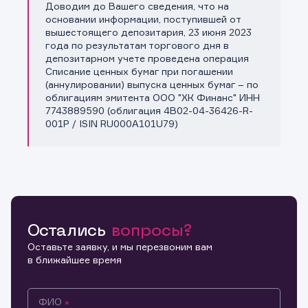
Доводим до Вашего сведения, что на
Копировать ссылку
основании информации, поступившей от
вышестоящего депозитария, 23 июня 2023
года по результатам торгового дня в
депозитарном учете проведена операция
Списание ценных бумаг при погашении
(аннулировании) выпуска ценных бумаг – по
облигациям эмитента ООО "ХК Финанс" ИНН
7743889590 (облигация 4B02-04-36426-R-
001P / ISIN RU000A101U79)
Остались
вопросы?
Оставьте заявку, и мы перезвоним вам
в ближайшее время
ФИО