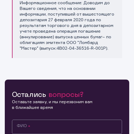
Информационное сообщение: Доводим до
Копировать ссылку
Вашего сведения, что на основании
информации, поступившей от вышестоящего
депозитария 27 февраля 2020 года по
результатам торгового дня в депозитарном
учете проведена операция погашение
(аннулирование) выпуска ценных бумаг– по
облигациям эмитента ООО "Ломбард
"Мастер" (выпуск:4В02-04-36516-R-001P).
Остались
вопросы?
Оставьте заявку, и мы перезвоним вам
в ближайшее время
ФИО