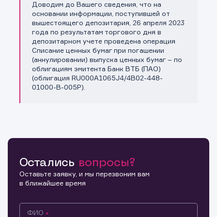
Доводим до Вашего сведения, что на
Копировать ссылку
основании информации, поступившей от
вышестоящего депозитария, 26 апреля 2023
года по результатам торгового дня в
депозитарном учете проведена операция
Списание ценных бумаг при погашении
(аннулировании) выпуска ценных бумаг – по
облигациям эмитента Банк ВТБ (ПАО)
(облигация RU000A1065J4/4B02-448-
01000-B-005P).
Остались
вопросы?
Оставьте заявку, и мы перезвоним вам
в ближайшее время
ФИО