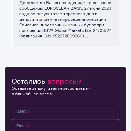
Доводим до Вашего сведения, что согласно
Копировать ссылку
сообщению EUROCLEAR BANK, 27 июня 2024
года по результатам торгового дня в
депозитарном учете проведена операция
Списание иностранных ценных бумаг при
погашении BBVA Global Markets B.V. 24/06/24
(облигация ISIN XS2272069266) . .
Остались
вопросы?
Оставьте заявку, и мы перезвоним вам
в ближайшее время
ФИО
Email