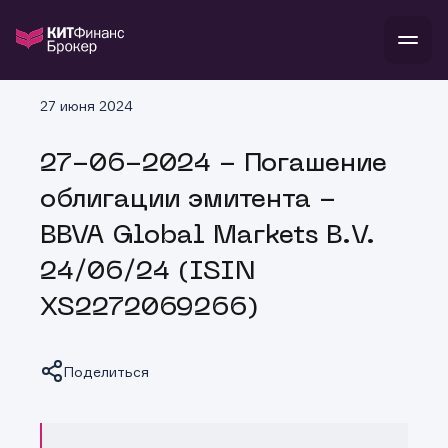
В
27 июня 2024
Войти
Стать клиентом
Л
27-06-2024 - Погашение
В
В
В
инвестиции
облигации эмитента -
банкам и компаниям
о компании
BBVA Global Markets B.V.
поддержка
и
о 
п
тарифы
24/06/24 (ISIN
с 
н
и
г
к
т
XS2272069266)
ан
ка
н
и
п
ба
м
у
во
до
р
Поделиться
о
д