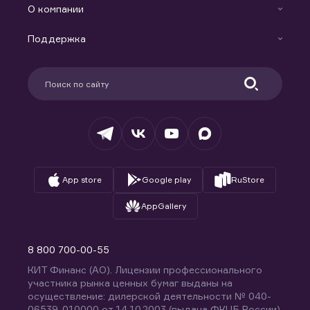
Индивидуальный Инвестиционный Счет
О компании
Маржинальное кредитование
Новости
Доверительное управление капиталом
Поддержка
Контакты
Карьера в компании
Поддержка
Партнерам
Информация для клиентов
Удостоверяющий центр
Техническая поддержка
Раскрытие обязательной информации
Налогообложение
Депозитарий
База знаний
Вопросы и ответы
App store
Google play
RuStore
AppGallery
8 800 700-00-55
КИТ Финанс (АО). Лицензии профессионального
участника рынка ценных бумаг выданы на
осуществление: дилерской деятельности № 040-
06539-010000 от 14.10.2003 (выдана ФКЦБ России),