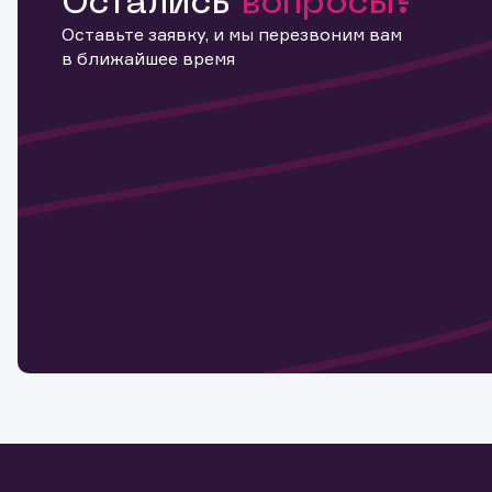
Остались
вопросы?
Оставьте заявку, и мы перезвоним вам
в ближайшее время
Информ
актива
Наст
Обр
Обр
Заяв
для 
мате
Спасибо
бума
Ваше об
Спасибо!
ближайш
указ
може
Скачат