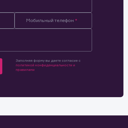
Мобильный телефон
мочиями
и.
й и
о ценным
ранение
и.
Заполняя форму вы даете согласие с
политикой конфиденциальности и
правилами