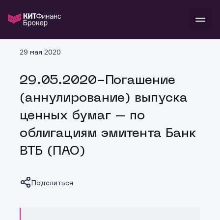
В
29 мая 2020
Войти
Стать клиентом
Л
29.05.2020-Погашение
В
В
В
инвестиции
(аннулирование) выпуска
банкам и компаниям
о компании
ценных бумаг – по
поддержка
и
о 
п
тарифы
облигациям эмитента Банк
с 
н
и
г
к
т
ВТБ (ПАО)
ан
ка
н
и
п
ба
м
у
во
до
р
Поделиться
о
д