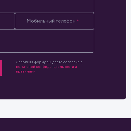
Мобильный телефон
мочиями
и.
й и
о ценным
ранение
и.
Заполняя форму вы даете согласие с
политикой конфиденциальности и
правилами