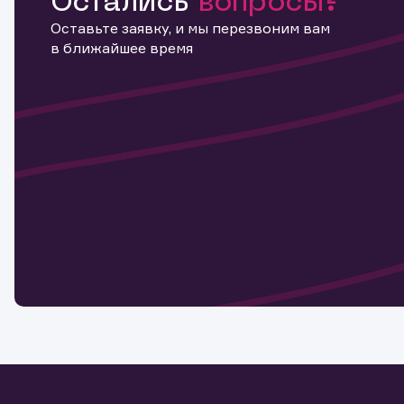
Остались
вопросы?
Оставьте заявку, и мы перезвоним вам
в ближайшее время
Информ
актива
Наст
Обр
Обр
Заяв
для 
мате
Спасибо
бума
Ваше об
Спасибо!
ближайш
указ
може
Скачат