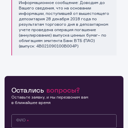
Информационное сообщение: Доводим до
Копировать ссылку
Вашего сведения, что на основании
информации, поступившей от вышестоящего
депозитария 28 декабря 2018 года по
результатам торгового дня в депозитарном
учете проведена операция погашение
(аннулирование) выпуска ценных бумаг– по
облигациям эмитента Банк ВТБ (ПАО)
(выпуск: 4B021090100B004P)
Остались
вопросы?
Оставьте заявку, и мы перезвоним вам
в ближайшее время
ФИО