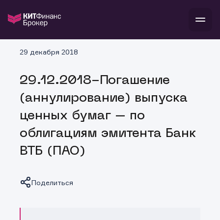
В
29 декабря 2018
Войти
Стать клиентом
Л
29.12.2018-Погашение
В
В
В
инвестиции
(аннулирование) выпуска
банкам и компаниям
о компании
ценных бумаг – по
поддержка
и
о 
п
тарифы
облигациям эмитента Банк
с 
н
и
г
к
т
ВТБ (ПАО)
ан
ка
н
и
п
ба
м
у
во
до
р
Поделиться
о
д