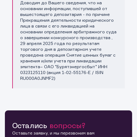
Доводим до Вашего сведения, что на
Копировать ссылку
основании информации, поступившей от
вышестоящего депозитария - по причине
Прекращения деятельности юридического
лица в связи с его ликвидацией на
основании определения арбитражного суда
о завершении конкурсного производства ,
29 апреля 2025 года по результатам
торгового дня в депозитарном учете
проведена операция Снятие ценных бумаг с
хранения и/или учета при ликвидации
эмитента– ОАО "Бурятэнергосбыт" ИНН
0323125110 (акция 1-02-55176-E / ISIN
RU000A0JNMF2)
Остались
вопросы?
Оставьте заявку, и мы перезвоним вам