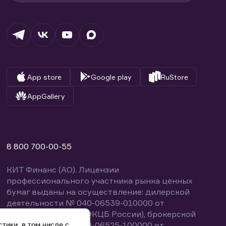
App store
Google play
RuStore
AppGallery
8 800 700-00-55
КИТ Финанс (АО). Лицензии
профессионального участника рынка ценных
бумаг выданы на осуществление: дилерской
деятельности № 040-06539-010000 от
14.10.2003 (выдана ФКЦБ России), брокерской
деятельности № 040-06525-100000 от
тики, в том числе с