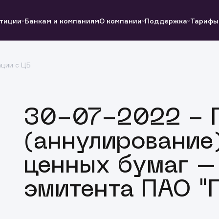
тиции
Банкам и компаниям
О компании
Поддержка
Тарифы
ции с ЦБ
Полезные ссылки
Полезные ссылки
Документы
Документы
QUIK
Вопросы и ответы
Реквизиты
30-07-2022 - 
(аннулирование
ценных бумаг –
эмитента ПАО "