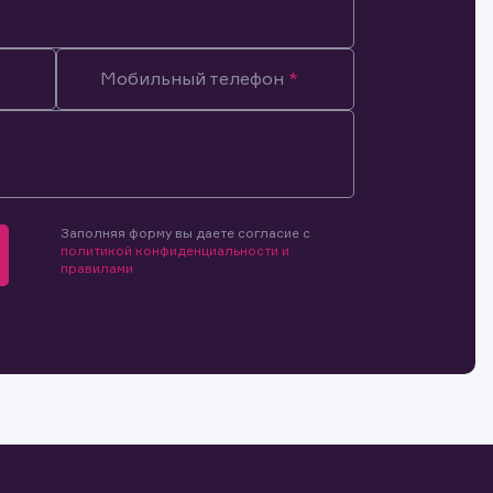
Мобильный телефон
мочиями
и.
й и
о ценным
ранение
и.
Заполняя форму вы даете согласие с
политикой конфиденциальности и
правилами