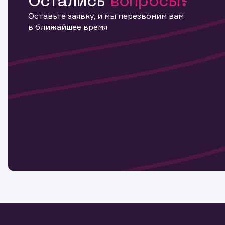
Остались
вопросы?
Оставьте заявку, и мы перезвоним вам
в ближайшее время
Информ
актива
Наст
Обр
Обр
Заяв
для 
мате
Спасибо
бума
Ваше об
Спасибо!
ближайш
указ
може
Скачат