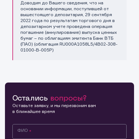
Доводим до Вашего сведения, что на
Копировать ссылку
основании информации, поступившей от
вышестоящего депозитария, 29 сентября
2022 года по результатам торгового дня в
депозитарном учете проведена операция
погашение (аннулирование) выпуска ценных
бумаг – по облигациям эмитента Банк ВТБ
(ПАО) (облигация RU000A1058L5/4B02-308-
01000-B-005P)
Остались
вопросы?
Оставьте заявку, и мы перезвоним вам
в ближайшее время
ФИО