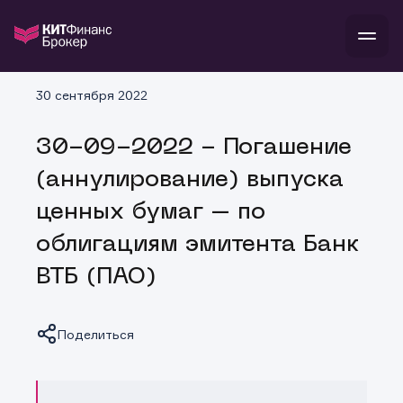
В
30 сентября 2022
Войти
Стать клиентом
Л
30-09-2022 - Погашение
В
В
В
инвестиции
(аннулирование) выпуска
банкам и компаниям
о компании
ценных бумаг – по
поддержка
и
о 
п
тарифы
облигациям эмитента Банк
с 
н
и
г
к
т
ВТБ (ПАО)
ан
ка
н
и
п
ба
м
у
во
до
р
Поделиться
о
д