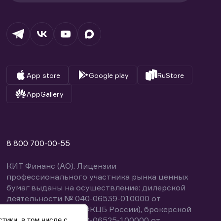
App store
Google play
RuStore
AppGallery
8 800 700-00-55
КИТ Финанс (АО). Лицензии
профессионального участника рынка ценных
бумаг выданы на осуществление: дилерской
деятельности № 040-06539-010000 от
14.10.2003 (выдана ФКЦБ России), брокерской
деятельности № 040-06525-100000 от
тики, в том числе с