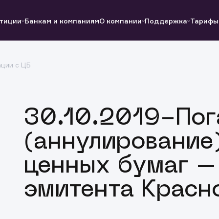
тиции
Банкам и компаниям
О компании
Поддержка
Тарифы
ции с ЦБ
Полезные ссылки
Полезные ссылки
Документы
Документы
QUIK
Вопросы и ответы
Реквизиты
30.10.2019-По
(аннулирование
ценных бумаг –
эмитента Красн