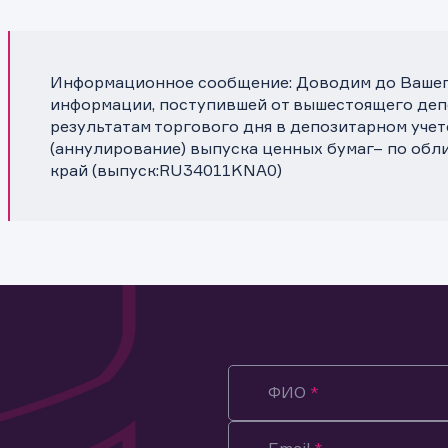
Информационное сообщение: Доводим до Вашего
информации, поступившей от вышестоящего депо
результатам торгового дня в депозитарном уче
(аннулирование) выпуска ценных бумаг– по обл
край (выпуск:RU34011KNA0)
ФИО