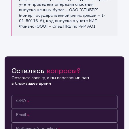
учете проведена операция списания
выпуска ценных бумаг – ОАО "СПКБРР"
(номер государственной регистрации – 1-
01-50116-A), код выпуска в учете КИТ
Финанс (ООО) – Спец.ПКБ по РиР АО1
Остались
вопросы?
Оставьте заявку, и мы перезвоним вам
в ближайшее время
ФИО
Email
Мобильный телефон