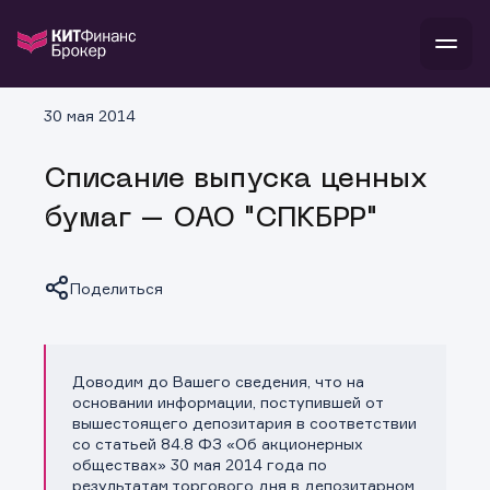
В
30 мая 2014
Войти
Стать клиентом
Л
Списание выпуска ценных
В
В
В
инвестиции
бумаг – ОАО "СПКБРР"
банкам и компаниям
о компании
поддержка
и
о 
п
тарифы
Поделиться
с 
н
и
г
к
т
ан
ка
н
и
п
ба
м
у
во
Доводим до Вашего сведения, что на
Копировать ссылку
до
р
основании информации, поступившей от
о
д
вышестоящего депозитария в соответствии
со статьей 84.8 ФЗ «Об акционерных
обществах» 30 мая 2014 года по
результатам торгового дня в депозитарном