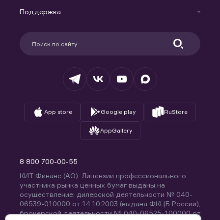
Новости
Доверительное управление капиталом
Поддержка
Контакты
Карьера в компании
Поддержка
Партнерам
Информация для клиентов
Удостоверяющий центр
Техническая поддержка
Раскрытие обязательной информации
Налогообложение
Депозитарий
База знаний
Вопросы и ответы
App store
Google play
RuStore
AppGallery
8 800 700-00-55
КИТ Финанс (АО). Лицензии профессионального
участника рынка ценных бумаг выданы на
осуществление: дилерской деятельности № 040-
06539-010000 от 14.10.2003 (выдана ФКЦБ России),
брокерской деятельности № 040-06525-100000 от