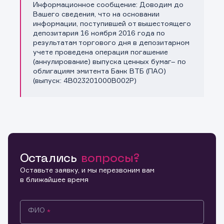
Информационное сообщение: Доводим до
Копировать ссылку
Вашего сведения, что на основании
информации, поступившей от вышестоящего
депозитария 16 ноября 2016 года по
результатам торгового дня в депозитарном
учете проведена операция погашение
(аннулирование) выпуска ценных бумаг– по
облигациям эмитента Банк ВТБ (ПАО)
(выпуск: 4В023201000B002P)
Остались
вопросы?
Оставьте заявку, и мы перезвоним вам
в ближайшее время
ФИО