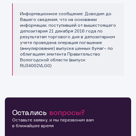
Информационное сообщение: Доводим до
Копировать ссылку
Вашего сведения, что на основании
информации, поступившей от вышестоящего
депозитария 21 декабря 2016 года по
результатам торгового дня в депозитарном
учете проведена операция погашение
(аннулирование) выпуска ценных бумаг– по
облигациям эмитента Правительство
Вологодской области (выпуск:
RU34002VLG0)
Остались
вопросы?
Оставьте заявку, и мы перезвоним вам
в ближайшее время