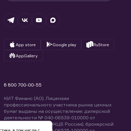
App store
Google play
RuStore
AppGallery
8 800 700-00-55
КИТ Финанс (АО). Лицензии
профессионального участника рынка ценных
бумаг выданы на осуществление: дилерской
деятельности № 040-06539-010000 от
14.10.2003 (выдана ФКЦБ России), брокерской
деятельности № 040-06525-100000 от
тики, в том числе с