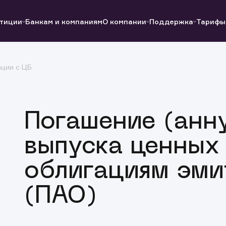
тиции
Банкам и компаниям
О компании
Поддержка
Тарифы
ции с ЦБ
Полезные ссылки
Полезные ссылки
Документы
Документы
QUIK
Вопросы и ответы
Реквизиты
Погашение (анн
выпуска ценных
облигациям эми
(ПАО)