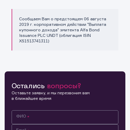
Сообщаем Вам о предстоящем 06 августа
Копировать ссылку
2019 г. корпоративном действии "Выплата
купонного дохода" эмитента Alfa Bond
Issuance PLC UNDT (облигация ISIN
XS1513741311)
Остались
вопросы?
Оставьте заявку, и мы перезвоним вам
в ближайшее время
ФИО
Email