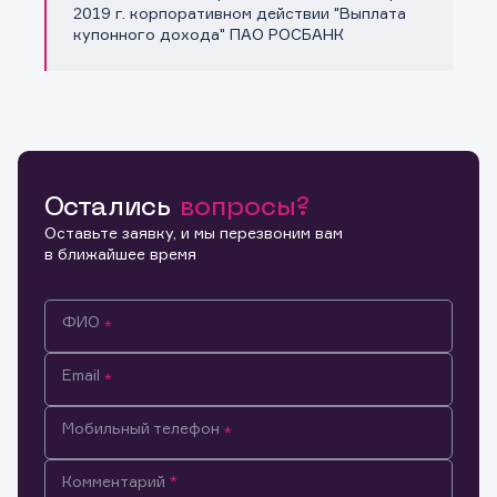
Копировать ссылку
2019 г. корпоративном действии "Выплата
купонного дохода" ПАО РОСБАНК
Остались
вопросы?
Оставьте заявку, и мы перезвоним вам
в ближайшее время
ФИО
Email
Мобильный телефон
Информация предназначена только для клиентов,
Комментарий