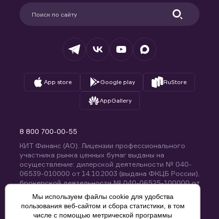
Партнерам
Информация для клиентов
Удостоверяющий центр
Техническая поддержка
Раскрытие обязательной информации
Налогообложение
Депозитарий
База знаний
Вопросы и ответы
App store
Google play
RuStore
AppGallery
8 800 700-00-55
КИТ Финанс (АО). Лицензии профессионального
участника рынка ценных бумаг выданы на
осуществление: дилерской деятельности № 040-
06539-010000 от 14.10.2003 (выдана ФКЦБ России),
брокерской деятельности № 040-06525-100000 от
14.10.2003 (выдана ФКЦБ России), деятельности по
Мы используем файлы cookie для удобства
управлению ценными бумагами № 040-13670-
пользования веб-сайтом и сбора статистики, в том
001000 от 26.04.2012 (выдана ФСФР России),
числе с помощью метрической программы