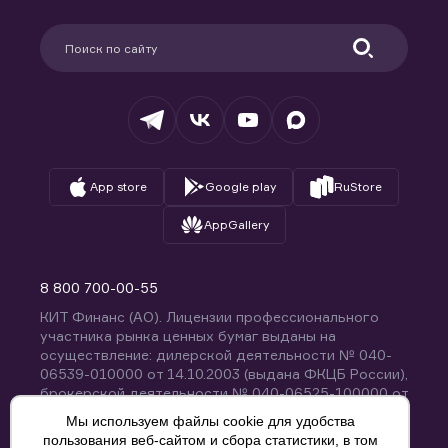
Карьера в компании
Поддержка
Партнерам
Информация для клиентов
Удостоверяющий центр
Техническая поддержка
Раскрытие обязательной информации
Налогообложение
Депозитарий
База знаний
Вопросы и ответы
App store
Google play
RuStore
AppGallery
8 800 700-00-55
КИТ Финанс (АО). Лицензии профессионального
участника рынка ценных бумаг выданы на
осуществление: дилерской деятельности № 040-
06539-010000 от 14.10.2003 (выдана ФКЦБ России),
брокерской деятельности № 040-06525-100000 от
14.10.2003 (выдана ФКЦБ России), деятельности по
Мы используем файлы cookie для удобства
управлению ценными бумагами № 040-13670-
пользования веб-сайтом и сбора статистики, в том