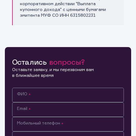
Копировать ссылку
корпоративном действии "Выплата
купонного дохода" с ценными бумагами
эмитента МУФ СО ИНН 6315802231
Остались
вопросы?
Оставьте заявку, и мы перезвоним вам
в ближайшее время
ФИО
Email
Мобильный телефон
Информация предназначена только для клиентов,