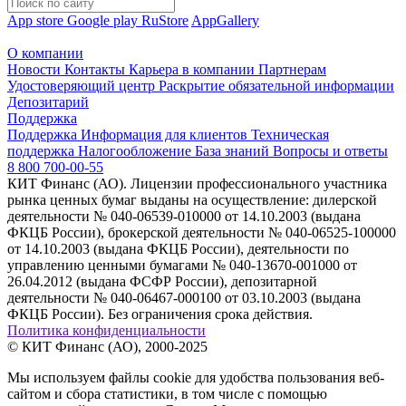
App store
Google play
RuStore
AppGallery
О компании
Новости
Контакты
Карьера в компании
Партнерам
Удостоверяющий центр
Раскрытие обязательной информации
Депозитарий
Поддержка
Поддержка
Информация для клиентов
Техническая
поддержка
Налогообложение
База знаний
Вопросы и ответы
8 800 700-00-55
КИТ Финанс (АО). Лицензии профессионального участника
рынка ценных бумаг выданы на осуществление: дилерской
деятельности № 040-06539-010000 от 14.10.2003 (выдана
ФКЦБ России), брокерской деятельности № 040-06525-100000
от 14.10.2003 (выдана ФКЦБ России), деятельности по
управлению ценными бумагами № 040-13670-001000 от
26.04.2012 (выдана ФСФР России), депозитарной
деятельности № 040-06467-000100 от 03.10.2003 (выдана
ФКЦБ России). Без ограничения срока действия.
Политика конфиденциальности
© КИТ Финанс (АО), 2000-2025
Мы используем файлы cookie для удобства пользования веб-
сайтом и сбора статистики, в том числе с помощью