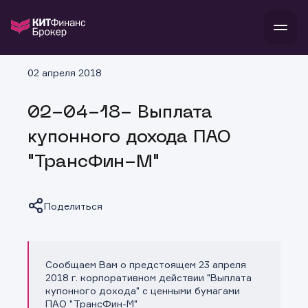
В
02 апреля 2018
Войти
Стать клиентом
Л
02-04-18- Выплата
В
В
В
инвестиции
купонного дохода ПАО
банкам и компаниям
о компании
"ТрансФин-М"
поддержка
и
о 
п
тарифы
с 
н
и
г
к
т
Поделиться
ан
ка
н
и
п
ба
м
у
во
до
р
Сообщаем Вам о предстоящем 23 апреля
о
д
Копировать ссылку
2018 г. корпоративном действии "Выплата
купонного дохода" с ценными бумагами
ПАО "ТрансФин-М"