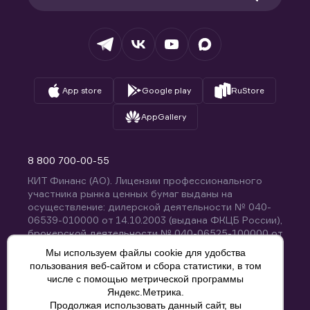
Раскрытие обязательной информации
Налогообложение
Депозитарий
База знаний
Вопросы и ответы
App store
Google play
RuStore
AppGallery
8 800 700-00-55
КИТ Финанс (АО). Лицензии профессионального
участника рынка ценных бумаг выданы на
осуществление: дилерской деятельности № 040-
06539-010000 от 14.10.2003 (выдана ФКЦБ России),
брокерской деятельности № 040-06525-100000 от
14.10.2003 (выдана ФКЦБ России), деятельности по
Мы используем файлы cookie для удобства
управлению ценными бумагами № 040-13670-
пользования веб-сайтом и сбора статистики, в том
001000 от 26.04.2012 (выдана ФСФР России),
числе с помощью метрической программы
депозитарной деятельности № 040-06467-000100
Яндекс.Метрика.
от 03.10.2003 (выдана ФКЦБ России). Без
Продолжая использовать данный сайт, вы