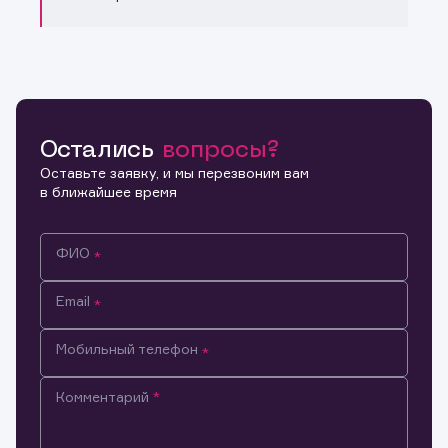
Остались
вопросы?
Оставьте заявку, и мы перезвоним вам
в ближайшее время
ФИО
Email
Мобильный телефон
Комментарий
Информация предназначена только для клиентов,
владеющих активами эмитента.
Настоящим подтверждаю, что обладаю всеми