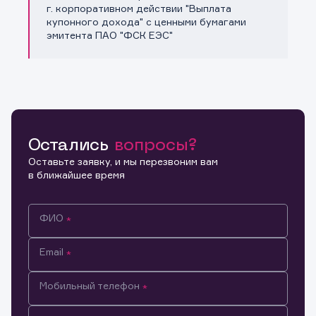
Копировать ссылку
г. корпоративном действии "Выплата
купонного дохода" с ценными бумагами
эмитента ПАО "ФСК ЕЭС"
Остались
вопросы?
Оставьте заявку, и мы перезвоним вам
в ближайшее время
ФИО
Email
Мобильный телефон
Информация предназначена только для клиентов,