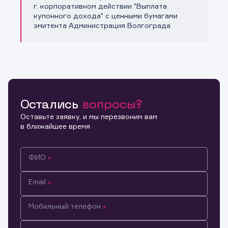
Копировать ссылку
г. корпоративном действии "Выплата
купонного дохода" с ценными бумагами
эмитента Администрация Волгограда
Остались
вопросы?
Оставьте заявку, и мы перезвоним вам
в ближайшее время
ФИО
Email
Мобильный телефон
Информация предназначена только для клиентов,