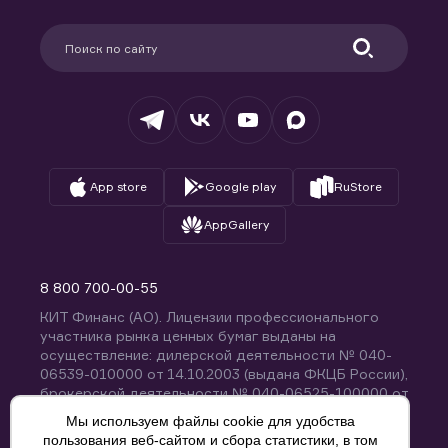
Карьера в компании
Поддержка
Партнерам
Информация для клиентов
Удостоверяющий центр
Техническая поддержка
Раскрытие обязательной информации
Налогообложение
Депозитарий
База знаний
Вопросы и ответы
App store
Google play
RuStore
AppGallery
8 800 700-00-55
КИТ Финанс (АО). Лицензии профессионального
участника рынка ценных бумаг выданы на
осуществление: дилерской деятельности № 040-
06539-010000 от 14.10.2003 (выдана ФКЦБ России),
брокерской деятельности № 040-06525-100000 от
14.10.2003 (выдана ФКЦБ России), деятельности по
Мы используем файлы cookie для удобства
управлению ценными бумагами № 040-13670-
пользования веб-сайтом и сбора статистики, в том